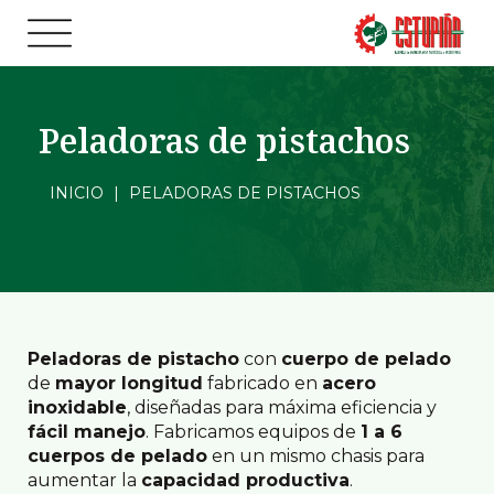
Peladoras de pistachos
INICIO
|
PELADORAS DE PISTACHOS
Peladoras de pistacho
con
cuerpo de pelado
de
mayor longitud
fabricado en
acero
inoxidable
, diseñadas para máxima eficiencia y
fácil manejo
. Fabricamos equipos de
1 a 6
cuerpos de pelado
en un mismo chasis para
aumentar la
capacidad productiva
.