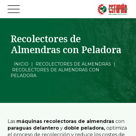
Recolectores de
Almendras con Peladora
INICIO
|
RECOLECTORES DE ALMENDRAS
|
RECOLECTORES DE ALMENDRAS CON
PELADORA
Las
máquinas recolectoras de almendras
con
paraguas delantero
y
doble peladora,
optimiza
el proceso de recolección y reduce los costes de