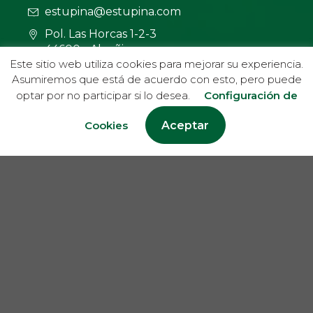
estupina@estupina.com
Pol. Las Horcas 1-2-3
44600 - Alcañiz
Este sitio web utiliza cookies para mejorar su experiencia.
Teruel
Asumiremos que está de acuerdo con esto, pero puede
optar por no participar si lo desea.
Configuración de
Asesoramiento en línea
Cookies
Aceptar
Aviso Legal
Política de Privacidad