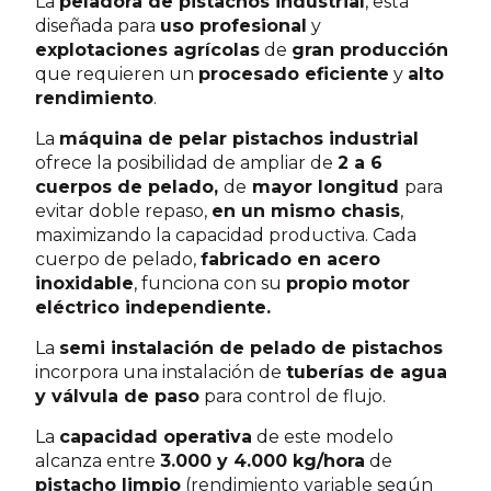
La
peladora de pistachos industrial
, está
diseñada para
uso profesional
y
explotaciones agrícolas
de
gran producción
que requieren un
procesado eficiente
y
alto
rendimiento
.
La
máquina de pelar pistachos industrial
ofrece la posibilidad de ampliar de
2 a 6
cuerpos de pelado,
de
mayor longitud
para
evitar doble repaso,
en un mismo chasis
,
maximizando la capacidad productiva. Cada
cuerpo de pelado,
fabricado en acero
inoxidable
, funciona con su
propio
motor
eléctrico independiente.
La
semi instalación de pelado de pistachos
incorpora una instalación de
tuberías de agua
y válvula de paso
para control de flujo.
La
capacidad operativa
de este modelo
alcanza entre
3.000 y 4.000 kg/hora
de
pistacho limpio
(rendimiento variable según