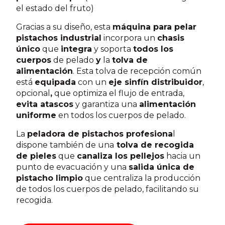
el estado del fruto)
Gracias a su diseño, esta
máquina para pelar
pistachos industrial
incorpora un
chasis
único
que
integra
y soporta
todos los
cuerpos
de pelado
y
la
tolva de
alimentación
. Esta tolva de recepción común
está
equipada
con un
eje sinfín distribuidor
,
opcional
,
que optimiza el flujo de entrada,
evita atascos
y garantiza una
alimentación
uniforme
en todos los cuerpos de pelado.
La
peladora de pistachos profesiona
l
dispone también de una
tolva de recogida
de pieles
que
canaliza los pellejos
hacia un
punto de evacuación y una
salida única de
pistacho limpio
que centraliza la producción
de todos los cuerpos de pelado, facilitando su
recogida.