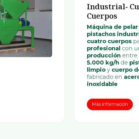
Industrial- C
Cuerpos
Máquina de pelar
pistachos industr
cuatro cuerpos
p
profesional
con u
producción
entre
5.000 kg/h
de
pis
limpio
y
cuerpo d
fabricado en
acer
inoxidable
Más información