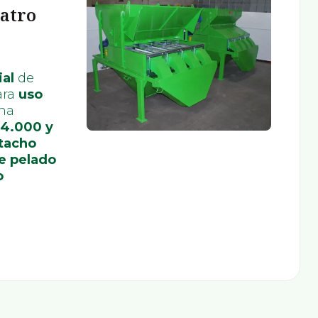
uatro
ial
de
ara
uso
na
4.000 y
tacho
e pelado
o