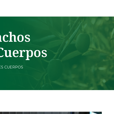
achos
 Cuerpos
ES CUERPOS