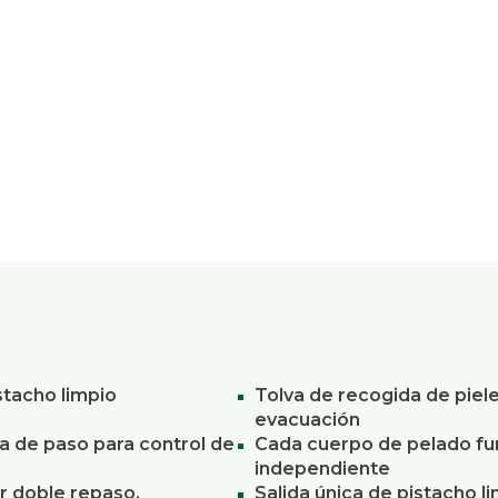
stacho limpio
Tolva de recogida de piele
evacuación
la de paso para control de
Cada cuerpo de pelado fun
independiente
r doble repaso,
Salida única de pistacho l