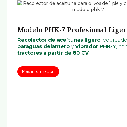
Modelo PHK-7 Profesional Lige
Recolector de aceitunas ligero
, equipad
paraguas delantero
y
vibrador PHK-7
, co
tractores a partir de 80 CV
Más información