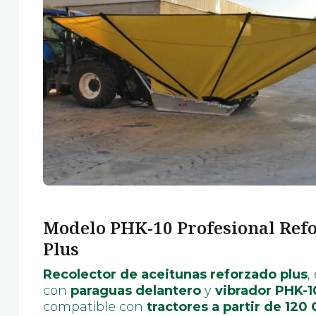
Modelo PHK-10 Profesional Ref
Plus
Recolector de aceitunas reforzado plus
,
con
paraguas delantero
y
vibrador PHK-1
compatible con
tractores a partir de 120