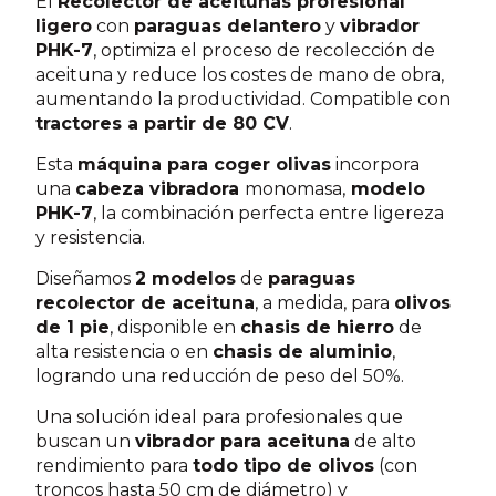
El
Recolector de aceitunas profesional
ligero
con
paraguas delantero
y
vibrador
PHK-7
, optimiza el proceso de recolección de
aceituna y reduce los costes de mano de obra,
aumentando la productividad. Compatible con
tractores a partir de 80 CV
.
Esta
máquina para coger olivas
incorpora
una
cabeza vibradora
monomasa,
modelo
PHK-7
, la combinación perfecta entre ligereza
y resistencia.
Diseñamos
2 modelos
de
paraguas
recolector de aceituna
, a medida, para
olivos
de 1 pie
, disponible en
chasis de hierro
de
alta resistencia o en
chasis de aluminio
,
logrando una reducción de peso del 50%.
Una solución ideal para profesionales que
buscan un
vibrador para aceituna
de alto
rendimiento para
todo tipo de olivos
(con
troncos hasta 50 cm de diámetro) y