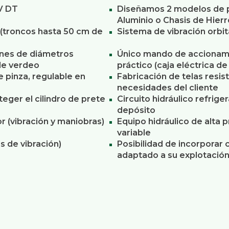
CV DT
Diseñamos 2 modelos de p
Aluminio o Chasis de Hierr
(troncos hasta 50 cm de
Sistema de vibración orbit
enes de diámetros
Único mando de accionami
de verdeo
práctico (caja eléctrica d
e pinza, regulable en
Fabricación de telas resi
necesidades del cliente
eger el cilindro de prete
Circuito hidráulico refrige
depósito
r (vibración y maniobras)
Equipo hidráulico de alta
variable
s de vibración)
Posibilidad de incorporar
adaptado a su explotació