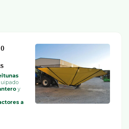
10
us
eitunas
quipado
antero
y
actores a