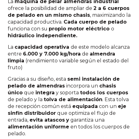
La
máquina de pelar almendras industrial
ofrece la posibilidad de ampliar de
2 a 6 cuerpos
de pelado en un mismo chasis
, maximizando la
capacidad productiva.
Cada cuerpo de pelado
funciona con su
propio motor eléctrico
o
hidráulico independiente.
La
capacidad operativa
de este modelo alcanza
entre
6.000 y 7.000 kg/hora
de
almendra
limpia
(rendimiento variable según el estado del
fruto)
Gracias a su diseño, esta
semi instalación de
pelado de almendras
incorpora un
chasis
único
que
integra
y soporta
todos los cuerpos
de pelado y la
tolva de alimentación
. Esta tolva
de recepción común está
equipada
con un
eje
sinfín distribuidor
que optimiza el flujo de
entrada,
evita atascos
y
garantiza una
alimentación uniforme
en todos los cuerpos de
pelado.