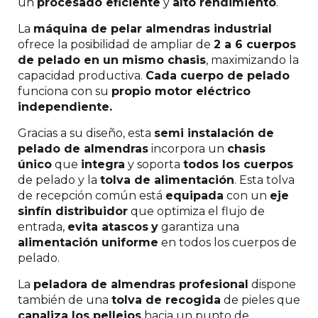
un
procesado eficiente
y
alto rendimiento
.
La
máquina de pelar almendras industrial
ofrece la posibilidad de ampliar de
2 a 6 cuerpos
de pelado en un mismo chasis
, maximizando la
capacidad productiva.
Cada cuerpo de pelado
funciona con su
propio motor eléctrico
independiente.
Gracias a su diseño, esta
semi instalación de
pelado de almendras
incorpora un
chasis
único
que
integra
y soporta
todos los cuerpos
de pelado y la
tolva de alimentación
. Esta tolva
de recepción común está
equipada
con un
eje
sinfín distribuidor
que optimiza el flujo de
entrada,
evita atascos
y
garantiza una
alimentación uniforme
en todos los cuerpos de
pelado.
La
peladora de almendras profesional
dispone
también de una
tolva de recogida
de pieles que
canaliza los pellejos
hacia un punto de