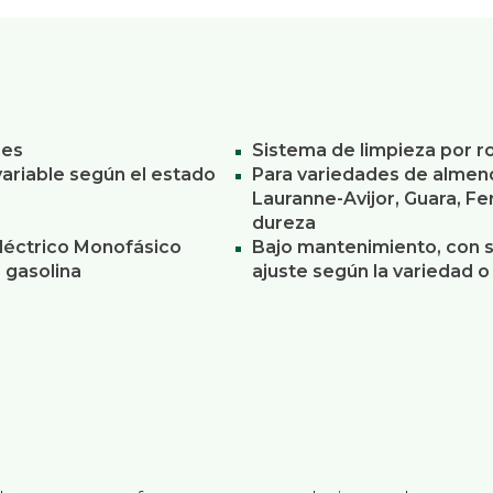
res
Sistema de limpieza por ro
variable según el estado
Para variedades de almen
Lauranne-Avijor, Guara, F
dureza
léctrico Monofásico
Bajo mantenimiento, con su
e gasolina
ajuste según la variedad 