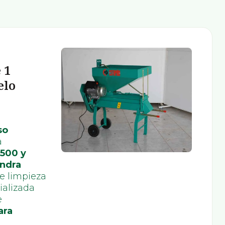
 1
elo
so
a
500 y
ndra
e limpieza
ializada
e
ara