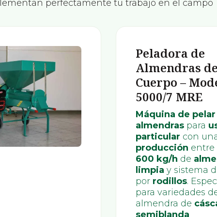
lementan perfectamente tu trabajo en el campo
Peladora de
Almendras de
Cuerpo – Mod
5000/7 MRE
Máquina de pelar
almendras
para
u
particular
con un
producción
entre
600 kg/h
de
alme
limpia
y sistema d
por
rodillos
. Espec
para variedades d
almendra de
cásc
semiblanda